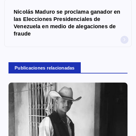
e
Nicolás Maduro se proclama ganador en
g
las Elecciones Presidenciales de
Venezuela en medio de alegaciones de
a
fraude
c
i
ó
Publicaciones relacionadas
n
d
e
e
n