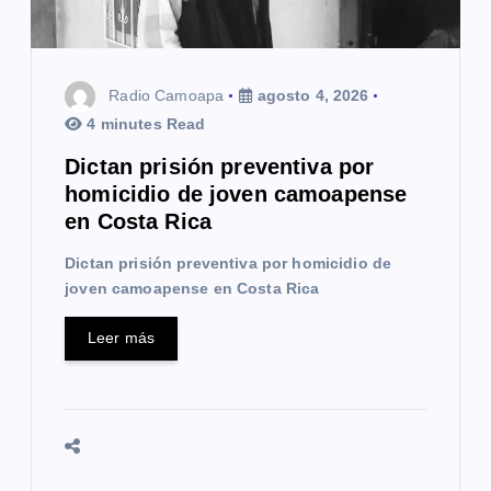
t
r
Radio Camoapa
agosto 4, 2026
a
4 minutes Read
d
Dictan prisión preventiva por
a
homicidio de joven camoapense
en Costa Rica
s
Dictan prisión preventiva por homicidio de
joven camoapense en Costa Rica
Leer más