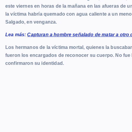
este viernes en horas de la mañana en las afueras de u
e
s
t
i
y
n
e
g
la víctima habría quemado con agua caliente a un meno
b
e
s
l
L
t
g
g
Salgado, en venganza.
o
n
A
i
r
e
o
g
p
n
a
r
Lea más:
Capturan a hombre señalado de matar a otro 
k
e
p
k
m
Los hermanos de la víctima mortal, quienes la buscaban 
r
fueron los encargados de reconocer su cuerpo. No fue ha
confirmaron su identidad.