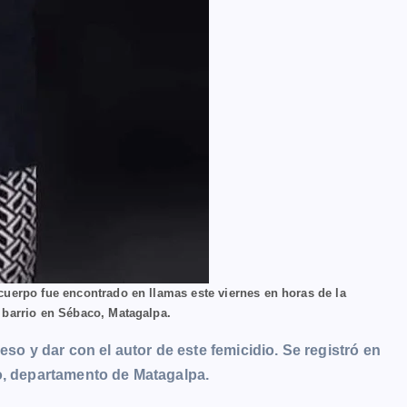
cuerpo fue encontrado en llamas este viernes en horas de la
 barrio en Sébaco, Matagalpa.
eso y dar con el autor de este femicidio. Se registró en
o, departamento de Matagalpa.