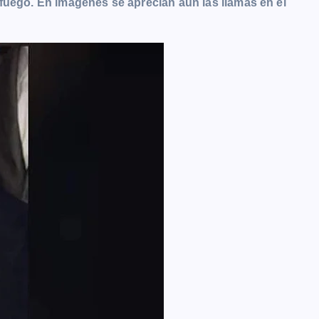
fuego. En imágenes se aprecian aún las llamas en el