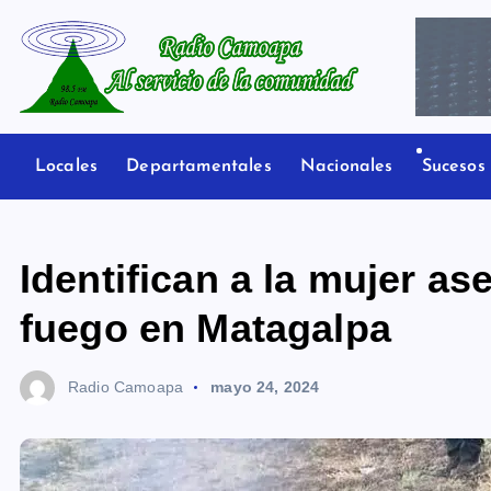
S
a
l
t
Radio Camoapa
a
r
Locales
Departamentales
Nacionales
Sucesos
a
l
c
Identifican a la mujer as
o
n
fuego en Matagalpa
t
e
Radio Camoapa
mayo 24, 2024
n
i
d
o