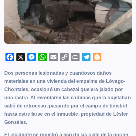
F
X
M
W
E
C
P
T
B
a
e
h
m
o
r
e
l
Dos personas lesionadas y cuantiosos daños
c
s
a
a
p
i
l
o
materiales en una vivienda del empalme de Lóvago-
e
s
t
i
y
n
e
g
Chontales, ocasionó un cabezal que era jalado por
b
e
s
l
L
t
g
g
una rastra. Al reventarse las cadenas que la sujetaban
o
n
A
i
r
e
salió de retroceso, pasando por el campo de beisbol
o
g
p
n
a
r
hasta estrellarse en el inmueble, propiedad de Léster
k
e
p
k
m
González.
r
El incidente se registró a eso de las siete de la noche