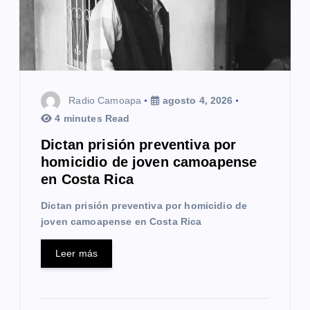
e
e
n
t
Radio Camoapa
agosto 4, 2026
r
4 minutes Read
a
Dictan prisión preventiva por
homicidio de joven camoapense
d
en Costa Rica
a
Dictan prisión preventiva por homicidio de
s
joven camoapense en Costa Rica
Leer más