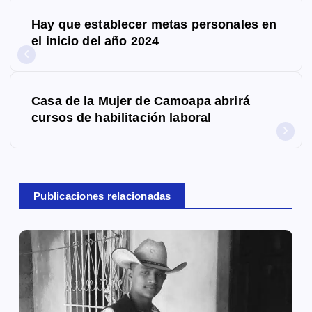
N
Hay que establecer metas personales en
a
el inicio del año 2024
v
e
Casa de la Mujer de Camoapa abrirá
g
cursos de habilitación laboral
a
c
Publicaciones relacionadas
i
ó
n
d