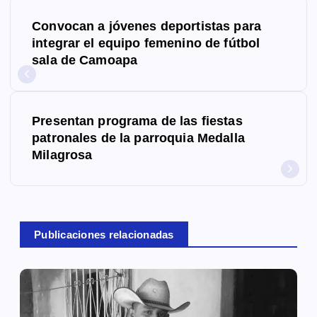
N
Convocan a jóvenes deportistas para
a
integrar el equipo femenino de fútbol
sala de Camoapa
v
e
g
Presentan programa de las fiestas
patronales de la parroquia Medalla
a
Milagrosa
c
i
ó
Publicaciones relacionadas
n
d