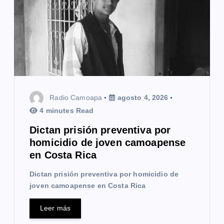
e
e
n
t
r
Radio Camoapa
agosto 4, 2026
a
4 minutes Read
d
Dictan prisión preventiva por
a
homicidio de joven camoapense
en Costa Rica
s
Dictan prisión preventiva por homicidio de
joven camoapense en Costa Rica
Leer más