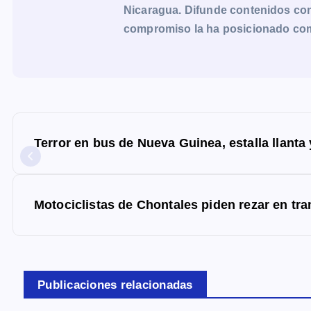
Nicaragua. Difunde contenidos con 
compromiso la ha posicionado como 
N
a
Terror en bus de Nueva Guinea, estalla llanta y
v
e
g
Motociclistas de Chontales piden rezar en tr
a
c
i
Publicaciones relacionadas
ó
n