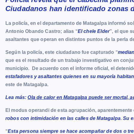
Ciudadanos han identificado zonas d
e
s
t
i
y
n
e
g
b
e
s
l
L
t
g
g
La policía, en el departamento de Matagalpa informó sob
o
n
A
i
r
e
Antonio Obando Castro; alias “
El chele Elder
”, el que 
o
g
p
n
a
r
asaltantes que operan en distintos puntos de la perla de
k
e
p
k
m
r
Según la policía, este ciudadano fue capturado “
median
que es el resultado de un trabajo investigativo en conj
municipio. De acuerdo con el informe oficial, el deteni
estafadores y asaltantes quienes en su mayoría habitan
este de Matagalpa.
Lea más:
Ola de calor en Matagalpa puede ser mortal, a
El modus operandi de esta agrupación, aparentemente e
robos con intimidación en las calles de Matagalpa
.
Su e
“
Esta persona siempre se hace acompañar de dos o tre