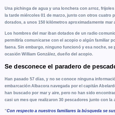
b
e
s
l
L
t
g
g
Una pichinga de agua y una lonchera con arroz, frijoles
o
n
A
i
r
e
la tarde miércoles 01 de marzo, junto con otros cuatro
o
g
p
n
a
r
dorados, a unos 150 kilómetros aproximadamente mar a
k
e
p
k
m
r
Los hombres del mar iban dotados de un radio comunica
permitiría comunicarse con el acopio o algún familiar p
faena. Sin embargo, ninguno funcionó y esa noche, se pe
ocasión William González, dueño del acopio.
Se desconece el paradero de pescad
Han pasado 57 días, y no se conoce ninguna informació
embarcación Albacora navegada por el capitán Abelardo
han buscado por mar y aire, pero no han sido encontra
casi un mes que realizaron 30 pescadores junto con la 
“
Con respecto a nuestros familiares la búsqueda se sus