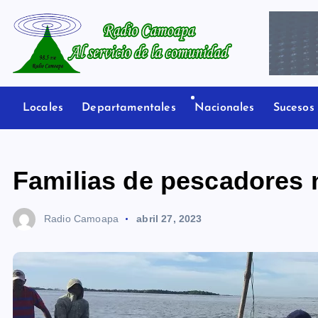
S
a
l
t
Radio Camoapa
a
r
Locales
Departamentales
Nacionales
Sucesos
a
l
c
Familias de pescadores 
o
n
Radio Camoapa
abril 27, 2023
t
e
n
i
d
o