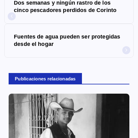
Dos semanas y ningún rastro de los
a
cinco pescadores perdidos de Corinto
v
e
Fuentes de agua pueden ser protegidas
g
desde el hogar
a
c
Publicaciones relacionadas
i
ó
n
d
e