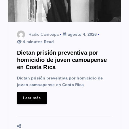
e
n
t
Radio Camoapa
agosto 4, 2026
r
4 minutes Read
a
Dictan prisión preventiva por
homicidio de joven camoapense
d
en Costa Rica
a
Dictan prisión preventiva por homicidio de
s
joven camoapense en Costa Rica
Leer más