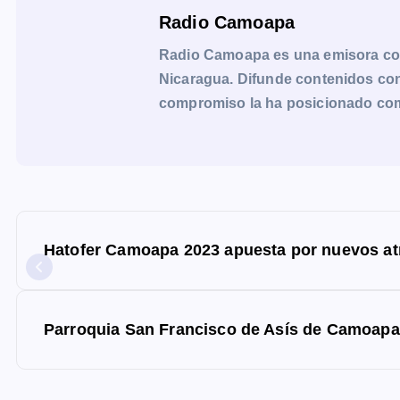
Radio Camoapa
Radio Camoapa es una emisora co
Nicaragua. Difunde contenidos con 
compromiso la ha posicionado como 
N
a
Hatofer Camoapa 2023 apuesta por nuevos at
v
e
g
Parroquia San Francisco de Asís de Camoapa
a
c