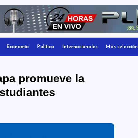
Economía
Política
Internacionales
Más selección
apa promueve la
estudiantes