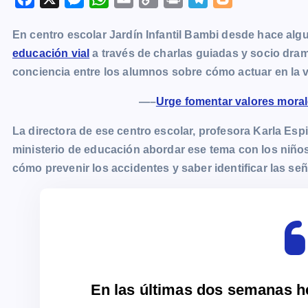
a
e
h
m
o
r
e
l
En centro escolar Jardín Infantil Bambi desde hace a
c
s
a
a
p
i
l
o
educación vial
a través de charlas guiadas y socio dram
e
s
t
i
y
n
e
g
conciencia entre los alumnos sobre cómo actuar en la v
b
e
s
l
L
t
g
g
o
n
A
i
r
e
—–
Urge fomentar valores morale
o
g
p
n
a
r
La directora de ese centro escolar, profesora Karla Es
k
e
p
k
m
ministerio de educación abordar ese tema con los niños 
r
cómo prevenir los accidentes y saber identificar las señ
En las últimas dos semanas 