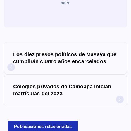
país.
N
Los diez presos políticos de Masaya que
a
cumplirán cuatro años encarcelados
v
e
Colegios privados de Camoapa inician
g
matrículas del 2023
a
c
Publicaciones relacionadas
i