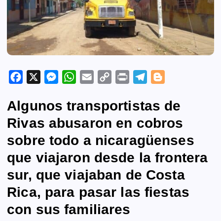
F
X
M
W
E
C
P
T
B
a
e
h
m
o
r
e
l
Algunos transportistas de
c
s
a
a
p
i
l
o
e
s
t
i
y
n
e
g
Rivas abusaron en cobros
b
e
s
l
L
t
g
g
sobre todo a nicaragüenses
o
n
A
i
r
e
que viajaron desde la frontera
o
g
p
n
a
r
sur, que viajaban de Costa
k
e
p
k
m
r
Rica, para pasar las fiestas
con sus familiares