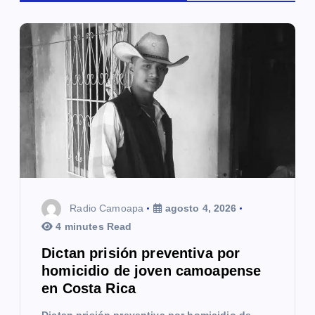
ó
n
d
e
e
n
t
Radio Camoapa
agosto 4, 2026
r
4 minutes Read
a
Dictan prisión preventiva por
homicidio de joven camoapense
d
en Costa Rica
a