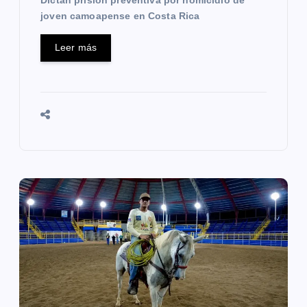
Dictan prisión preventiva por homicidio de
s
joven camoapense en Costa Rica
Leer más