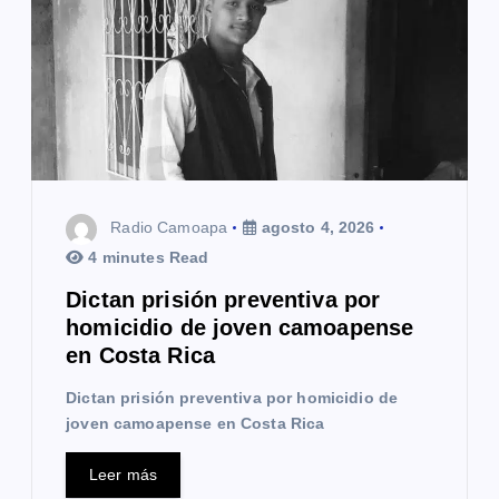
d
e
e
n
t
Radio Camoapa
agosto 4, 2026
r
4 minutes Read
a
Dictan prisión preventiva por
homicidio de joven camoapense
d
en Costa Rica
a
Dictan prisión preventiva por homicidio de
s
joven camoapense en Costa Rica
Leer más