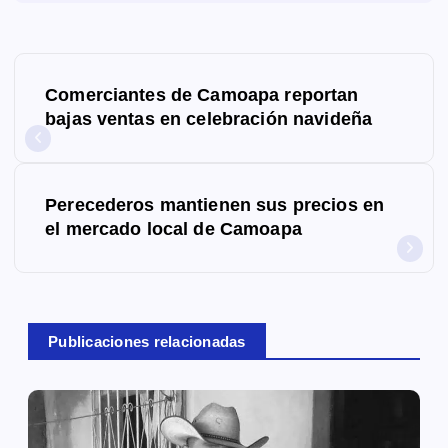
N
Comerciantes de Camoapa reportan
a
bajas ventas en celebración navideña
v
e
Perecederos mantienen sus precios en
g
el mercado local de Camoapa
a
c
Publicaciones relacionadas
i
ó
n