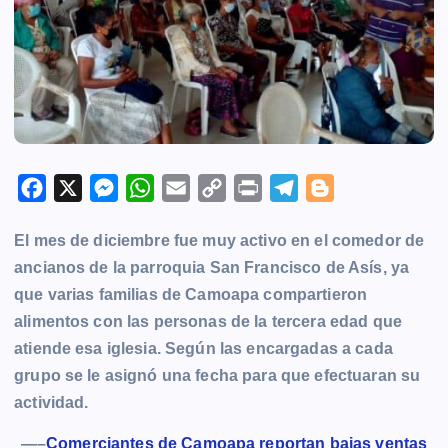
F
X
M
W
E
C
P
T
B
a
e
h
m
o
r
e
l
El mes de diciembre fue muy activo en el comedor de
c
s
a
a
p
i
l
o
ancianos de la parroquia San Francisco de Asís, ya
e
s
t
i
y
n
e
g
que varias familias de Camoapa compartieron
b
e
s
l
L
t
g
g
alimentos con las personas de la tercera edad que
o
n
A
i
r
e
atiende esa iglesia. Según las encargadas a cada
o
g
p
n
a
r
grupo se le asignó una fecha para que efectuaran su
k
e
p
k
m
actividad.
r
—–
Comerciantes de Camoapa reportan bajas ventas