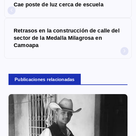
Cae poste de luz cerca de escuela
a
v
Retrasos en la construcción de calle del
e
sector de la Medalla Milagrosa en
g
Camoapa
a
c
Publicaciones relacionadas
i
ó
n
d
e