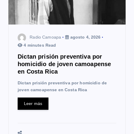
e
n
t
Radio Camoapa
agosto 4, 2026
r
4 minutes Read
a
Dictan prisión preventiva por
homicidio de joven camoapense
d
en Costa Rica
a
Dictan prisión preventiva por homicidio de
s
joven camoapense en Costa Rica
Leer más