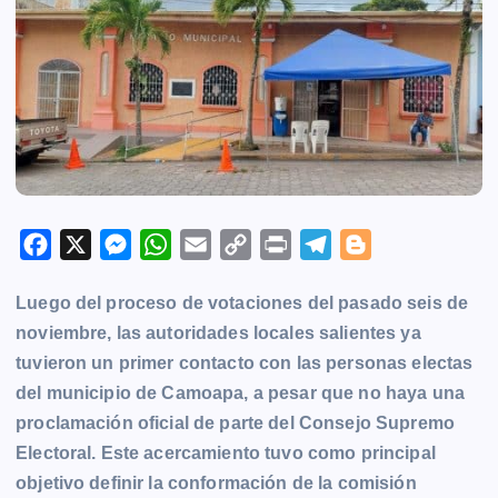
F
X
M
W
E
C
P
T
B
a
e
h
m
o
r
e
l
Luego del proceso de votaciones del pasado seis de
c
s
a
a
p
i
l
o
noviembre, las autoridades locales salientes ya
e
s
t
i
y
n
e
g
tuvieron un primer contacto con las personas electas
b
e
s
l
L
t
g
g
del municipio de Camoapa, a pesar que no haya una
o
n
A
i
r
e
proclamación oficial de parte del Consejo Supremo
o
g
p
n
a
r
Electoral. Este acercamiento tuvo como principal
k
e
p
k
m
objetivo definir la conformación de la comisión
r