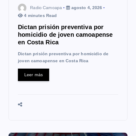
t
Radio Camoapa
agosto 4, 2026
4 minutes Read
r
Dictan prisión preventiva por
a
homicidio de joven camoapense
en Costa Rica
d
Dictan prisión preventiva por homicidio de
a
joven camoapense en Costa Rica
s
Leer más