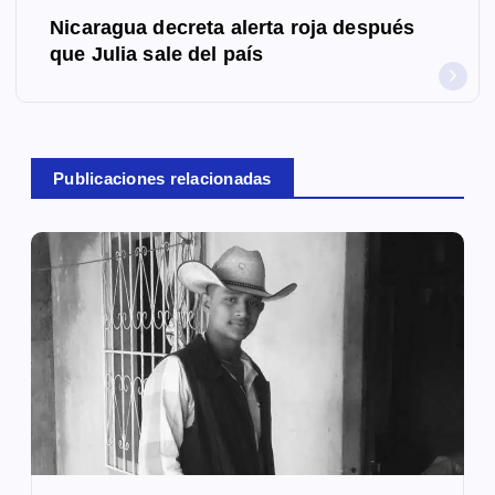
Nicaragua decreta alerta roja después
e
que Julia sale del país
g
a
c
Publicaciones relacionadas
i
ó
n
d
e
e
n