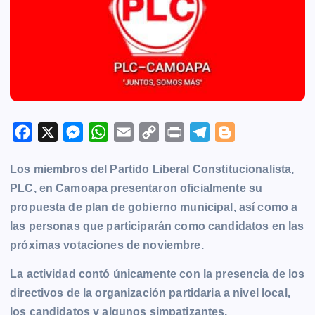
F
X
M
W
E
C
P
T
B
a
e
h
m
o
r
e
l
Los miembros del Partido Liberal Constitucionalista,
c
s
a
a
p
i
l
o
PLC, en Camoapa presentaron oficialmente su
e
s
t
i
y
n
e
g
propuesta de plan de gobierno municipal, así como a
b
e
s
l
L
t
g
g
las personas que participarán como candidatos en las
o
n
A
i
r
e
próximas votaciones de noviembre.
o
g
p
n
a
r
k
e
p
k
m
La actividad contó únicamente con la presencia de los
r
directivos de la organización partidaria a nivel local,
los candidatos y algunos simpatizantes.