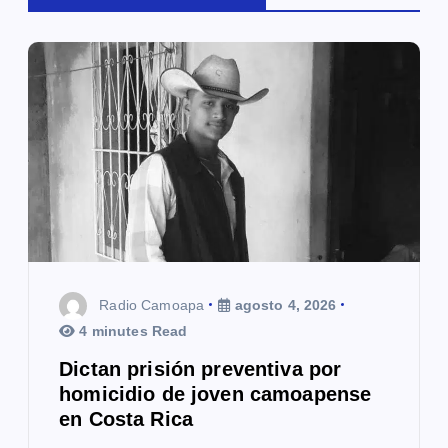
ó
n
d
e
e
n
t
r
Radio Camoapa
agosto 4, 2026
a
4 minutes Read
Dictan prisión preventiva por
d
homicidio de joven camoapense
a
en Costa Rica