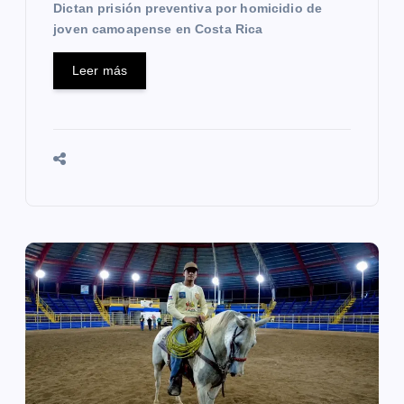
s
Dictan prisión preventiva por homicidio de
joven camoapense en Costa Rica
Leer más