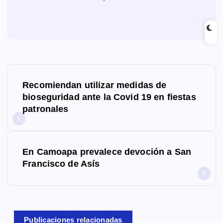
N
Recomiendan utilizar medidas de
a
bioseguridad ante la Covid 19 en fiestas
patronales
v
e
g
En Camoapa prevalece devoción a San
Francisco de Asís
a
c
i
Publicaciones relacionadas