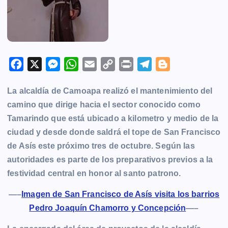
F
X
M
W
E
C
P
T
B
a
e
h
m
o
r
e
l
La alcaldía de Camoapa realizó el mantenimiento del
c
s
a
a
p
i
l
o
camino que dirige hacia el sector conocido como
e
s
t
i
y
n
e
g
Tamarindo que está ubicado a kilometro y medio de la
b
e
s
l
L
t
g
g
ciudad y desde donde saldrá el tope de San Francisco
o
n
A
i
r
e
de Asís este próximo tres de octubre. Según las
o
g
p
n
a
r
autoridades es parte de los preparativos previos a la
k
e
p
k
m
festividad central en honor al santo patrono.
r
—–
Imagen de San Francisco de Asís visita los barrios
Pedro Joaquín Chamorro y Concepción
—–