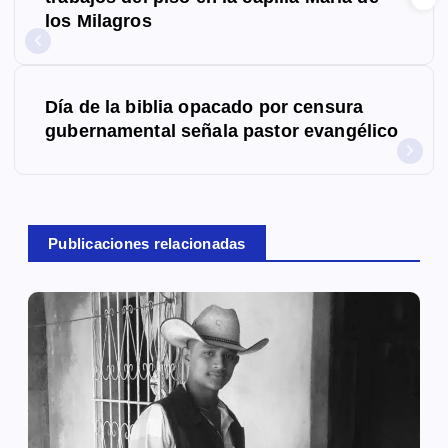
los Milagros
v
e
g
Día de la biblia opacado por censura
gubernamental señala pastor evangélico
a
c
i
Publicaciones relacionadas
ó
n
d
e
e