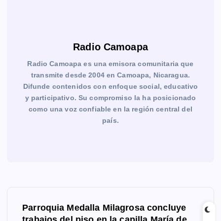
Radio Camoapa
Radio Camoapa es una emisora comunitaria que
transmite desde 2004 en Camoapa, Nicaragua.
Difunde contenidos con enfoque social, educativo
y participativo. Su compromiso la ha posicionado
como una voz confiable en la región central del
país.
N
Parroquia Medalla Milagrosa concluye
a
trabajos del piso en la capilla María de