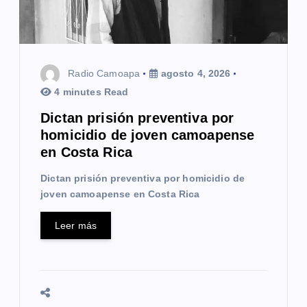
n
t
r
Radio Camoapa
agosto 4, 2026
a
4 minutes Read
Dictan prisión preventiva por
d
homicidio de joven camoapense
a
en Costa Rica
s
Dictan prisión preventiva por homicidio de
joven camoapense en Costa Rica
Leer más