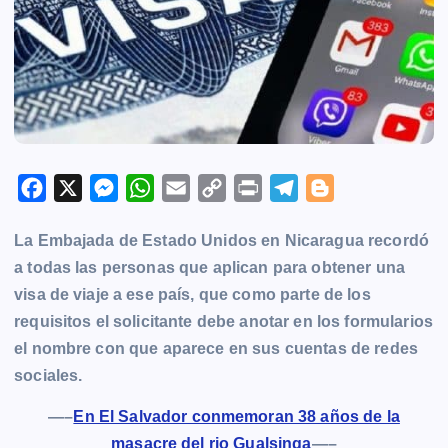
F
X
M
W
E
C
P
T
B
a
e
h
m
o
r
e
l
La Embajada de Estado Unidos en Nicaragua recordó
c
s
a
a
p
i
l
o
a todas las personas que aplican para obtener una
e
s
t
i
y
n
e
g
visa de viaje a ese país, que como parte de los
b
e
s
l
L
t
g
g
requisitos el solicitante debe anotar en los formularios
o
n
A
i
r
e
el nombre con que aparece en sus cuentas de redes
o
g
p
n
a
r
sociales.
k
e
p
k
m
r
—–
En El Salvador conmemoran 38 años de la
masacre del rio Gualsinga
—–