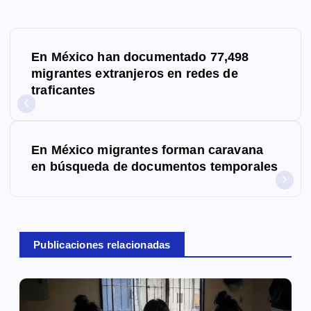
N
En México han documentado 77,498
a
migrantes extranjeros en redes de
traficantes
v
e
g
En México migrantes forman caravana
en búsqueda de documentos temporales
a
c
i
Publicaciones relacionadas
ó
n