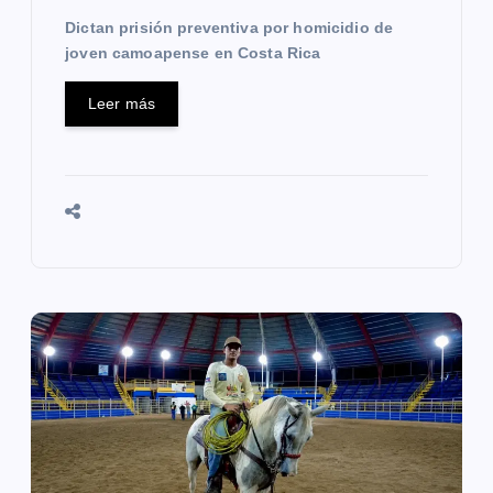
Dictan prisión preventiva por homicidio de
a
joven camoapense en Costa Rica
s
Leer más