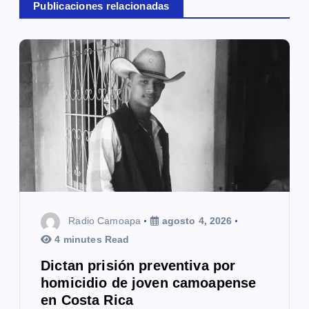
c
Publicaciones relacionadas
i
ó
n
d
e
e
n
t
Radio Camoapa
agosto 4, 2026
4 minutes Read
r
Dictan prisión preventiva por
a
homicidio de joven camoapense
en Costa Rica
d