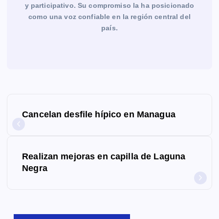
y participativo. Su compromiso la ha posicionado
como una voz confiable en la región central del
país.
N
Cancelan desfile hípico en Managua
a
v
Realizan mejoras en capilla de Laguna
e
Negra
g
a