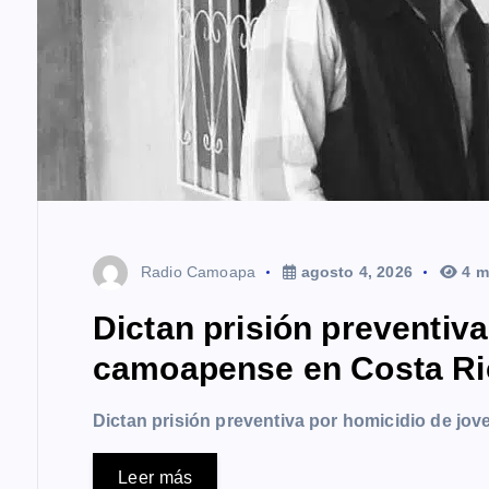
a
s
Radio Camoapa
agosto 4, 2026
4 m
Dictan prisión preventiv
camoapense en Costa Ri
Dictan prisión preventiva por homicidio de j
Leer más