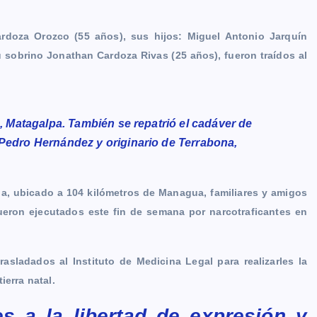
rdoza Orozco (55 años), sus hijos: Miguel Antonio Jarquín
 sobrino Jonathan Cardoza Rivas (25 años), fueron traídos al
o, Matagalpa. También se repatrió el cadáver de
 Pedro Hernández y originario de Terrabona,
a, ubicado a 104 kilómetros de Managua, familiares y amigos
ueron ejecutados este fin de semana por narcotraficantes en
rasladados al Instituto de Medicina Legal para realizarles la
ierra natal.
s a la libertad de expresión y