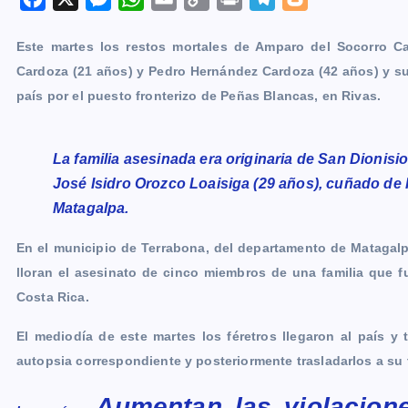
a
e
h
m
o
r
e
l
Este martes los restos mortales de Amparo del Socorro Ca
c
s
a
a
p
i
l
o
Cardoza (21 años) y Pedro Hernández Cardoza (42 años) y su
e
s
t
i
y
n
e
g
país por el puesto fronterizo de Peñas Blancas, en Rivas.
b
e
s
l
L
t
g
g
o
n
A
i
r
e
o
g
p
n
a
r
La familia asesinada era originaria de San Dionisi
k
e
p
k
m
José Isidro Orozco Loaisiga (29 años), cuñado de
r
Matagalpa.
En el municipio de Terrabona, del departamento de Matagalp
lloran el asesinato de cinco miembros de una familia que f
Costa Rica.
El mediodía de este martes los féretros llegaron al país y t
autopsia correspondiente y posteriormente trasladarlos a su t
Aumentan las violacione