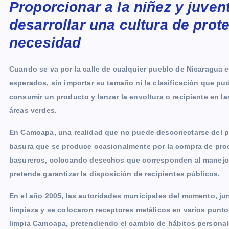
Proporcionar a la niñez y juve
c
s
a
a
p
i
l
o
e
s
t
i
y
n
e
g
desarrollar una cultura de prot
b
e
s
l
L
t
g
g
necesidad
o
n
A
i
r
e
o
g
p
n
a
r
Cuando se va por la calle de cualquier pueblo de Nicaragua e
k
e
p
k
m
esperados, sin importar su tamaño ni la clasificación que pu
r
consumir un producto y lanzar la envoltura o recipiente en las
áreas verdes.
En Camoapa, una realidad que no puede desconectarse del pro
basura que se produce ocasionalmente por la compra de prod
basureros, colocando desechos que corresponden al manejo d
pretende garantizar la disposición de recipientes públicos.
En el año 2005, las autoridades municipales del momento, j
limpieza y se colocaron receptores metálicos en varios pun
limpia Camoapa, pretendiendo el cambio de hábitos personale