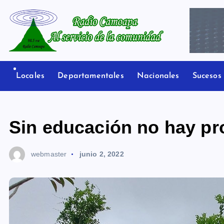
S
a
l
t
Radio Camoapa
a
r
Locales
Departamentales
Nacionales
Sucesos
a
l
c
Sin educación no hay pr
o
n
webmaster
junio 2, 2022
t
e
n
i
d
o