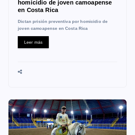
a
homicidio de joven camoapense
en Costa Rica
s
Dictan prisión preventiva por homicidio de
joven camoapense en Costa Rica
Leer más