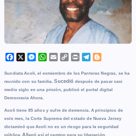
F
X
M
W
E
C
P
T
B
a
e
h
m
o
r
e
l
Sundiata Acoli
, el exmiembro de los Panteras Negras, se ha
c
s
a
a
p
i
l
o
. Sucedió
reunido con su familia
después de pasar casi
e
s
t
i
y
n
e
g
medio siglo en una prisión, publicó el portal digital
b
e
s
l
L
t
g
g
Democracia Ahora.
o
n
A
i
r
e
o
g
p
n
a
r
Acoli tiene 85 años y sufre de demencia. A principios de
k
e
p
k
m
este mes, la Corte Suprema del estado de Nueva Jersey
r
dictaminó que Acoli no es un riesgo para la seguridad
. Al
pública
lanó así el camino para su liberación.