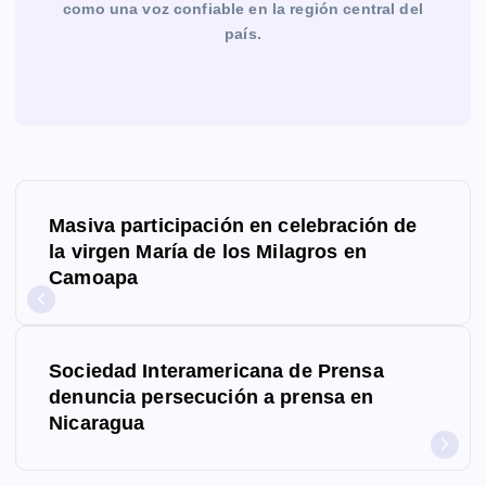
como una voz confiable en la región central del
país.
N
Masiva participación en celebración de
a
la virgen María de los Milagros en
Camoapa
v
e
g
Sociedad Interamericana de Prensa
denuncia persecución a prensa en
a
Nicaragua
c