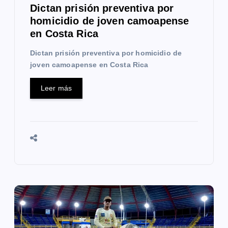
a
Dictan prisión preventiva por
homicidio de joven camoapense
d
en Costa Rica
a
Dictan prisión preventiva por homicidio de
s
joven camoapense en Costa Rica
Leer más