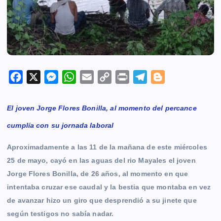
F
X
M
W
E
C
P
T
B
a
e
h
m
o
r
e
l
c
s
a
a
p
i
l
o
El joven Jorge Flores Bonilla, al momento del percance
e
s
t
i
y
n
e
g
cumplía con su jornada laboral
b
e
s
l
L
t
g
g
o
n
A
i
r
e
Aproximadamente a las 11 de la mañana de este miércoles
o
g
p
n
a
r
25 de mayo, cayó en las aguas del rio Mayales el joven
k
e
p
k
m
Jorge Flores Bonilla, de 26 años, al momento en que
r
intentaba cruzar ese caudal y la bestia que montaba en vez
de avanzar hizo un giro que desprendió a su jinete que
según testigos no sabía nadar.