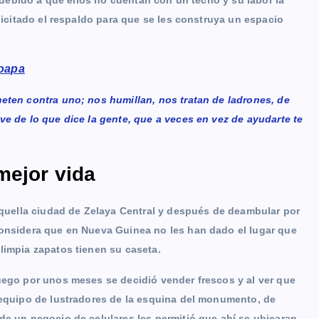
, debido a que ellos no cuentan con un techo y su labor la
olicitado el respaldo para que se les construya un espacio
moapa
eten contra uno; nos humillan, nos tratan de ladrones, de
ve de lo que dice la gente, que a veces en vez de ayudarte te
mejor vida
 aquella ciudad de Zelaya Central y después de deambular por
considera que en Nueva Guinea no les han dado el lugar que
limpia zapatos tienen su caseta.
uego por unos meses se decidió vender frescos y al ver que
l equipo de lustradores de la esquina del monumento, de
de un negocio de celulares les permitió que ahí se ubicaran.