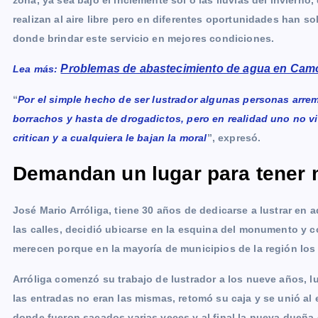
zona, ya sea bajo el inclemente sol o las lluvias del invierno
realizan al aire libre pero en diferentes oportunidades han s
donde brindar este servicio en mejores condiciones.
Problemas de abastecimiento de agua en Ca
Lea más:
“
Por el simple hecho de ser lustrador algunas personas arrem
borrachos y hasta de drogadictos, pero en realidad uno no vi
critican y a cualquiera le bajan la moral
”, expresó.
Demandan un lugar para tener 
José Mario Arróliga, tiene 30 años de dedicarse a lustrar en
las calles, decidió ubicarse en la esquina del monumento y 
merecen porque en la mayoría de municipios de la región los 
Arróliga comenzó su trabajo de lustrador a los nueve años, l
las entradas no eran las mismas, retomó su caja y se unió a
donde fueron sacados varias veces y al final la nueva dueña 