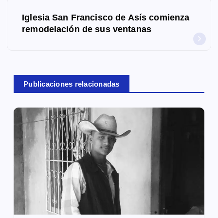
e
Iglesia San Francisco de Asís comienza
g
remodelación de sus ventanas
a
c
Publicaciones relacionadas
i
ó
n
d
e
e
n