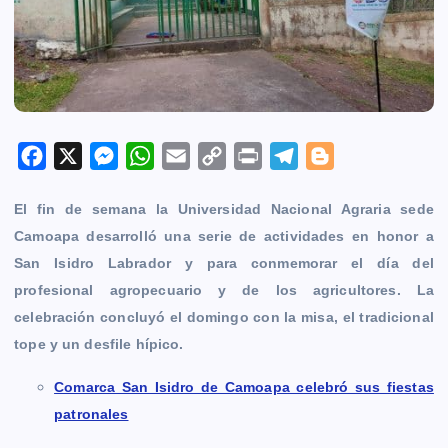
F
X
M
W
E
C
P
T
B
a
e
h
m
o
r
e
l
El fin de semana la
Universidad Nacional Agraria sede
c
s
a
a
p
i
l
o
Camoapa
desarrolló una serie de actividades en honor a
e
s
t
i
y
n
e
g
San Isidro Labrador y para conmemorar el día del
b
e
s
l
L
t
g
g
profesional agropecuario y de los agricultores. La
o
n
A
i
r
e
celebración concluyó el domingo con la misa, el tradicional
o
g
p
n
a
r
tope y un desfile hípico.
k
e
p
k
m
r
Comarca San Isidro de Camoapa celebró sus fiestas
patronales