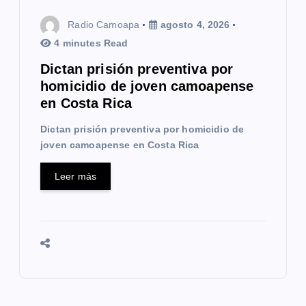
t
Radio Camoapa
agosto 4, 2026
r
4 minutes Read
a
Dictan prisión preventiva por
homicidio de joven camoapense
d
en Costa Rica
a
Dictan prisión preventiva por homicidio de
s
joven camoapense en Costa Rica
Leer más