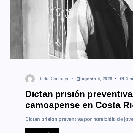
d
a
s
Radio Camoapa
agosto 4, 2026
4 m
Dictan prisión preventiv
camoapense en Costa Ri
Dictan prisión preventiva por homicidio de j