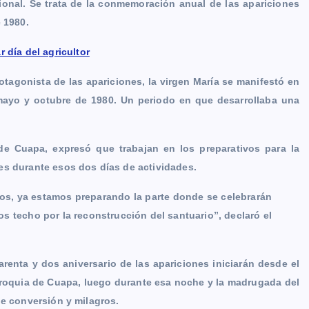
ional. Se trata de la conmemoración anual de las apariciones
 1980.
 día del agricultor
tagonista de las apariciones, la virgen María se manifestó en
ayo y octubre de 1980. Un periodo en que desarrollaba una
de Cuapa, expresó que trabajan en los preparativos para la
es durante esos dos días de actividades.
os, ya estamos preparando la parte donde se celebrarán
s techo por la reconstrucción del santuario”, declaró el
enta y dos aniversario de las apariciones iniciarán desde el
arroquia de Cuapa, luego durante esa noche y la madrugada del
de conversión y milagros.