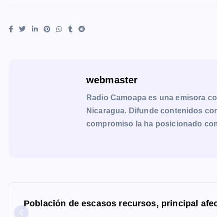
webmaster
Radio Camoapa es una emisora co
Nicaragua. Difunde contenidos con 
compromiso la ha posicionado como 
N
a
Población de escasos recursos, principal afe