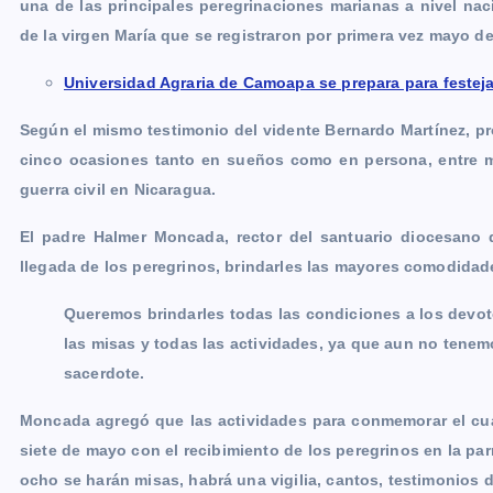
una de las principales peregrinaciones marianas a nivel nac
e
s
t
i
y
n
e
g
de la virgen María que se registraron por primera vez mayo de
b
e
s
l
L
t
g
g
o
n
A
i
r
e
Universidad Agraria de Camoapa se prepara para festejar
o
g
p
n
a
r
Según el mismo testimonio del vidente Bernardo Martínez, pro
k
e
p
k
m
cinco ocasiones tanto en sueños como en persona, entre m
r
guerra civil en Nicaragua.
El padre Halmer Moncada, rector del santuario diocesano 
llegada de los peregrinos, brindarles las mayores comodidad
Queremos brindarles todas las condiciones a los devot
las misas y todas las actividades, ya que aun no tenemo
sacerdote.
Moncada agregó que las actividades para conmemorar el cuar
siete de mayo con el recibimiento de los peregrinos en la p
ocho se harán misas, habrá una vigilia, cantos, testimonios 