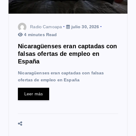
n
t
Radio Camoapa
julio 30, 2026
r
4 minutes Read
a
Nicaragüenses eran captadas con
falsas ofertas de empleo en
d
España
a
Nicaragüenses eran captadas con falsas
s
ofertas de empleo en España
Leer más