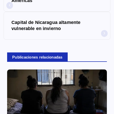
Américas
v
e
Capital de Nicaragua altamente
g
vulnerable en invierno
a
c
Publicaciones relacionadas
i
ó
n
d
e
e