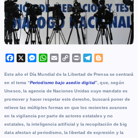
F
X
M
W
E
C
P
T
B
a
e
h
m
o
r
e
l
Este año el
Día Mundial de la Libertad de Prensa
se centrará
c
s
a
a
p
i
l
o
en el tema “
Periodismo bajo asedio digital
”, que, según
e
s
t
i
y
n
e
g
Unesco, la agencia de Naciones Unidas cuyo mandato es
b
e
s
l
L
t
g
g
promover y hacer respetar este derecho, buscará poner de
o
n
A
i
r
e
relieve las múltiples formas en que los recientes avances
o
g
p
n
a
r
en la vigilancia por parte de actores estatales y no
k
e
p
k
m
estatales, la inteligencia artificial y la recopilación de big
r
data afectan al periodismo, la libertad de expresión y la