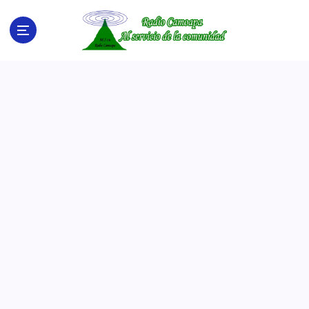
S
a
l
t
a
r
a
l
c
o
n
t
e
n
i
d
o