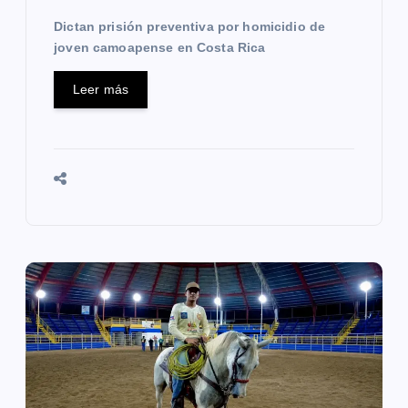
a
Dictan prisión preventiva por homicidio de
s
joven camoapense en Costa Rica
Leer más