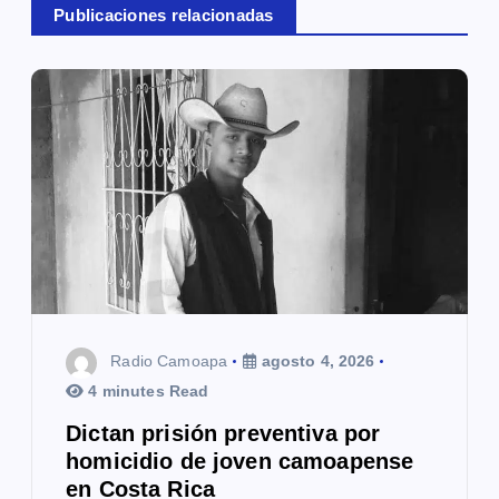
Publicaciones relacionadas
i
ó
n
d
e
e
n
t
Radio Camoapa
agosto 4, 2026
r
4 minutes Read
a
Dictan prisión preventiva por
homicidio de joven camoapense
d
en Costa Rica