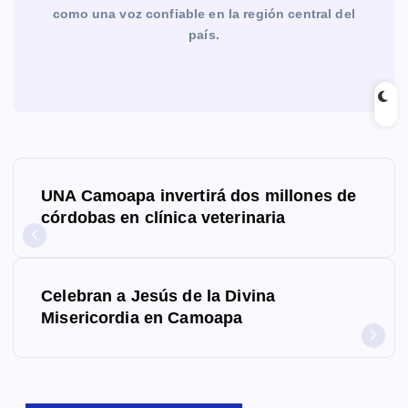
como una voz confiable en la región central del
país.
N
UNA Camoapa invertirá dos millones de
a
córdobas en clínica veterinaria
v
e
Celebran a Jesús de la Divina
g
Misericordia en Camoapa
a
c