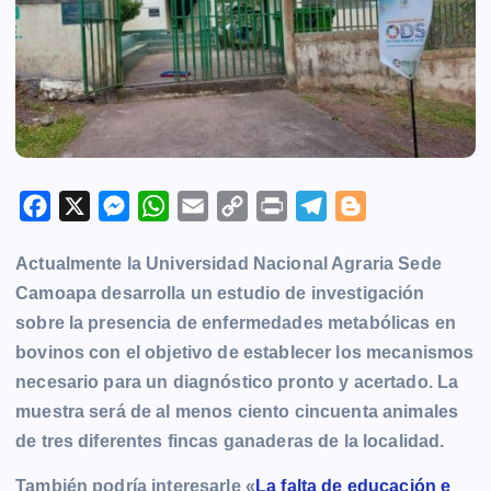
F
X
M
W
E
C
P
T
B
a
e
h
m
o
r
e
l
Actualmente la Universidad Nacional Agraria Sede
c
s
a
a
p
i
l
o
Camoapa
desarrolla un estudio de investigación
e
s
t
i
y
n
e
g
sobre la presencia de enfermedades metabólicas en
b
e
s
l
L
t
g
g
bovinos con el objetivo de establecer los mecanismos
o
n
A
i
r
e
necesario para un diagnóstico pronto y acertado. La
o
g
p
n
a
r
muestra será de al menos ciento cincuenta animales
k
e
p
k
m
de tres diferentes fincas ganaderas de la localidad.
r
También podría interesarle «
La falta de educación e