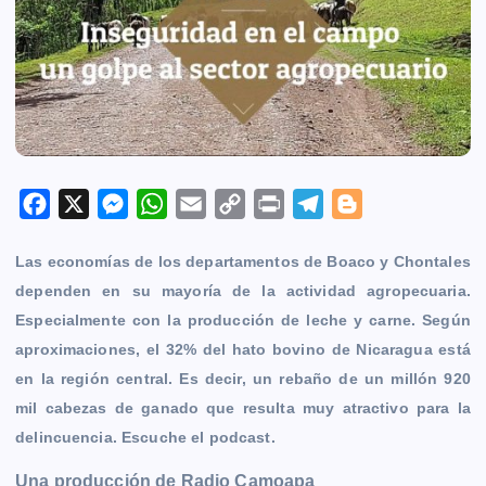
F
X
M
W
E
C
P
T
B
a
e
h
m
o
r
e
l
Las economías de los departamentos de Boaco y Chontales
c
s
a
a
p
i
l
o
dependen en su mayoría de la actividad agropecuaria.
e
s
t
i
y
n
e
g
Especialmente con la producción de leche y carne. Según
b
e
s
l
L
t
g
g
aproximaciones, el 32% del hato bovino de Nicaragua está
o
n
A
i
r
e
en la región central. Es decir, un rebaño de un millón 920
o
g
p
n
a
r
mil cabezas de ganado que resulta muy atractivo para la
k
e
p
k
m
delincuencia. Escuche el podcast.
r
Una producción de Radio Camoapa