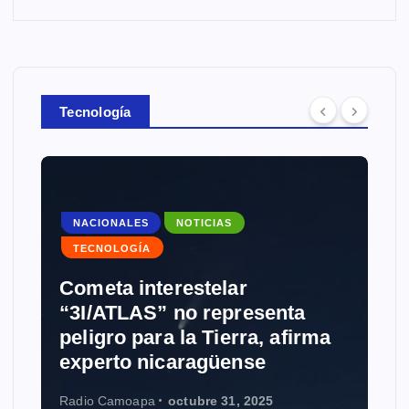
Tecnología
NACIONALES
NOTICIAS
TECNOLOGÍA
Cometa interestelar
NO
“3I/ATLAS” no representa
peligro para la Tierra, afirma
Gro
experto nicaragüense
Wik
Radio Camoapa
octubre 31, 2025
Radi