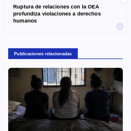
e
Ruptura de relaciones con la OEA
g
profundiza violaciones a derechos
humanos
a
c
i
Publicaciones relacionadas
ó
n
d
e
e
n