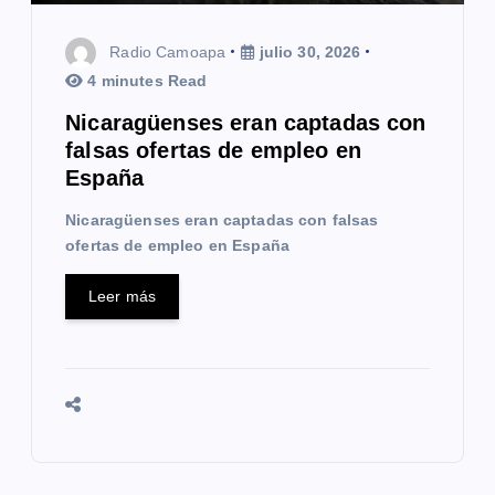
t
r
Radio Camoapa
julio 30, 2026
a
4 minutes Read
Nicaragüenses eran captadas con
d
falsas ofertas de empleo en
a
España
s
Nicaragüenses eran captadas con falsas
ofertas de empleo en España
Leer más