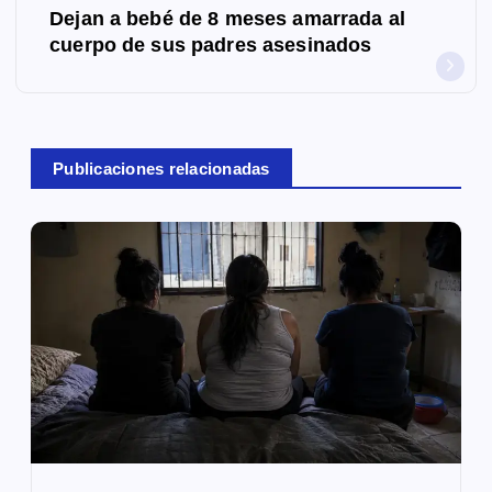
e
Dejan a bebé de 8 meses amarrada al
g
cuerpo de sus padres asesinados
a
c
Publicaciones relacionadas
i
ó
n
d
e
e
n
t