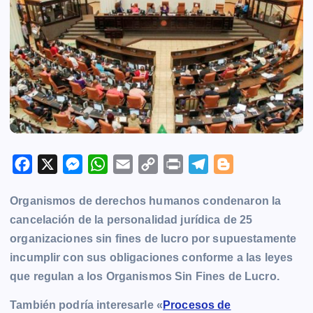
F
X
M
W
E
C
P
T
B
a
e
h
m
o
r
e
l
Organismos de derechos humanos
condenaron la
c
s
a
a
p
i
l
o
cancelación de la personalidad jurídica de 25
e
s
t
i
y
n
e
g
organizaciones sin fines de lucro por supuestamente
b
e
s
l
L
t
g
g
incumplir con sus obligaciones conforme a las leyes
o
n
A
i
r
e
que regulan a los Organismos Sin Fines de Lucro.
o
g
p
n
a
r
k
e
p
k
m
También podría interesarle «
Procesos de