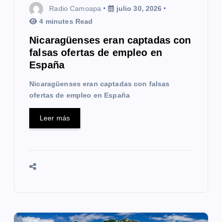
Radio Camoapa
julio 30, 2026
r
4 minutes Read
a
Nicaragüenses eran captadas con
falsas ofertas de empleo en
d
España
a
Nicaragüenses eran captadas con falsas
s
ofertas de empleo en España
Leer más