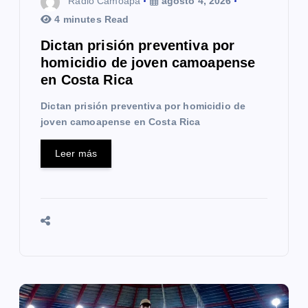
Radio Camoapa
agosto 4, 2026
a
4 minutes Read
Dictan prisión preventiva por
d
homicidio de joven camoapense
a
en Costa Rica
s
Dictan prisión preventiva por homicidio de
joven camoapense en Costa Rica
Leer más