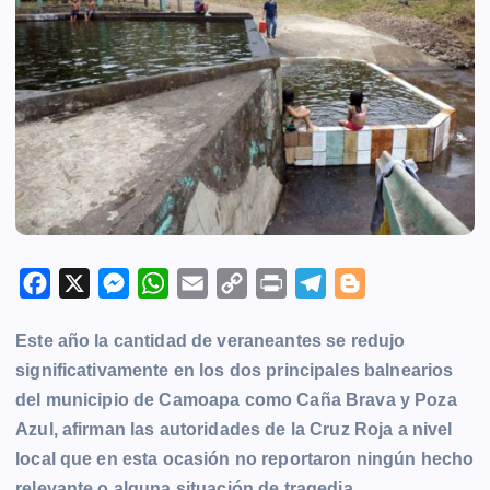
F
X
M
W
E
C
P
T
B
a
e
h
m
o
r
e
l
Este año la cantidad de veraneantes se redujo
c
s
a
a
p
i
l
o
significativamente en los dos principales balnearios
e
s
t
i
y
n
e
g
del municipio de
Camoapa
como Caña Brava y Poza
b
e
s
l
L
t
g
g
Azul, afirman las autoridades de la Cruz Roja a nivel
o
n
A
i
r
e
local que en esta ocasión no reportaron ningún hecho
o
g
p
n
a
r
relevante o alguna situación de tragedia.