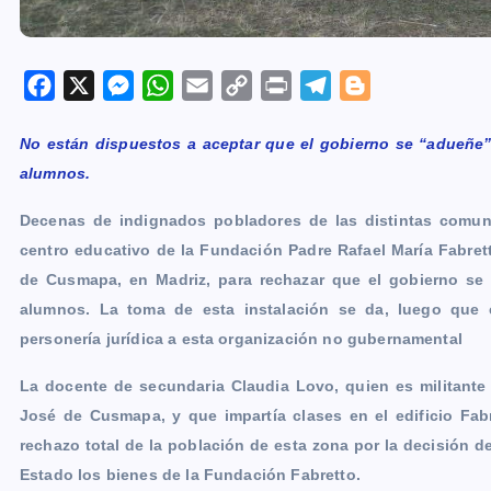
F
X
M
W
E
C
P
T
B
a
e
h
m
o
r
e
l
No están dispuestos a aceptar que el gobierno se “adueñe” 
c
s
a
a
p
i
l
o
alumnos.
e
s
t
i
y
n
e
g
b
e
s
l
L
t
g
g
Decenas de indignados pobladores de las distintas comun
o
n
A
i
r
e
centro educativo de la Fundación Padre Rafael María Fabret
o
g
p
n
a
r
de Cusmapa, en Madriz, para rechazar que el gobierno se 
k
e
p
k
m
alumnos. La toma de esta instalación se da, luego que e
r
personería jurídica a esta organización no gubernamental
La docente de secundaria Claudia Lovo, quien es militante
José de Cusmapa, y que impartía clases en el edificio Fab
rechazo total de la población de esta zona por la decisión de
Estado los bienes de la Fundación Fabretto.