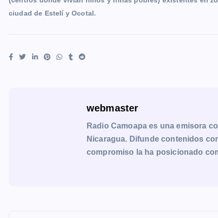
(centros donde vivían niños y niñas pobres) existentes en 
ciudad de Estelí y Ocotal.
webmaster
Radio Camoapa es una emisora co
Nicaragua. Difunde contenidos con 
compromiso la ha posicionado como 
N