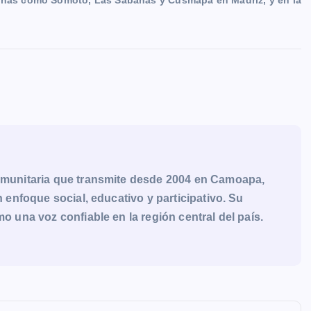
zonas como Somoto, Las Sabanas y Cusmapa en Madriz, y en la
munitaria que transmite desde 2004 en Camoapa,
enfoque social, educativo y participativo. Su
una voz confiable en la región central del país.