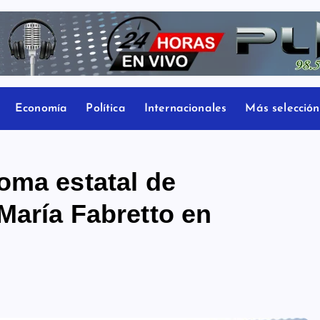
Economía
Política
Internacionales
Más selección
oma estatal de
María Fabretto en