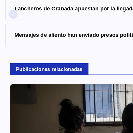
a
Lancheros de Granada apuestan por la llegada
v
e
g
Mensajes de aliento han enviado presos políti
a
c
i
Publicaciones relacionadas
ó
n
d
e
e
n
t