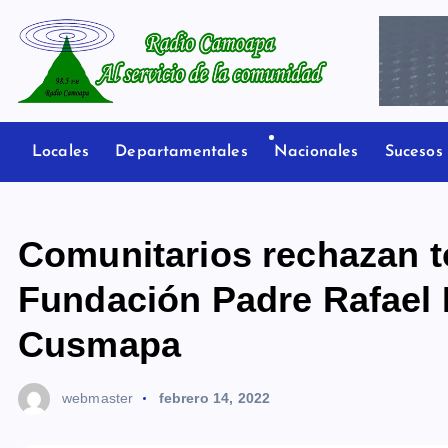
S
a
l
t
Radio Camoapa
a
r
Locales
Departamentales
Nacionales
Sucesos
a
l
c
Comunitarios rechazan t
o
n
Fundación Padre Rafael 
t
Cusmapa
e
n
i
webmaster
febrero 14, 2022
d
o