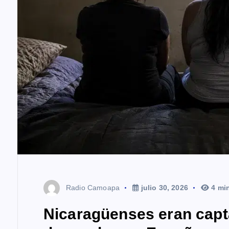
r
a
d
a
s
Radio Camoapa
julio 30, 2026
4 mi
Nicaragüenses eran capt