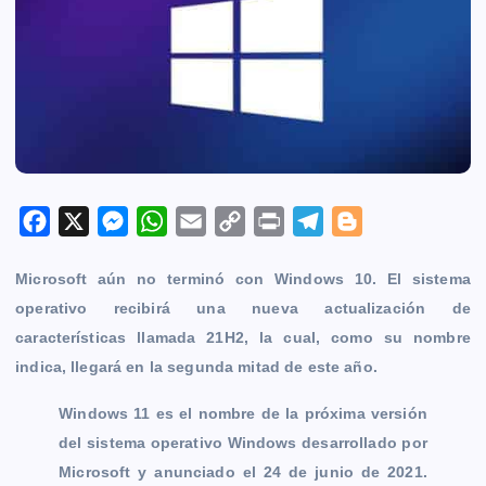
F
X
M
W
E
C
P
T
B
a
e
h
m
o
r
e
l
Microsoft aún no terminó con Windows 10. El sistema
c
s
a
a
p
i
l
o
operativo recibirá una nueva actualización de
e
s
t
i
y
n
e
g
características llamada 21H2, la cual, como su nombre
b
e
s
l
L
t
g
g
indica, llegará en la segunda mitad de este año.
o
n
A
i
r
e
o
g
p
n
a
r
Windows 11 es el nombre de la próxima versión
k
e
p
k
m
del sistema operativo Windows​ desarrollado por
r
Microsoft y anunciado el 24 de junio de 2021.