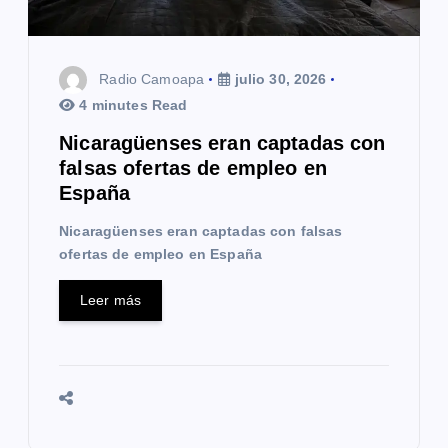
n
t
Radio Camoapa
julio 30, 2026
r
4 minutes Read
a
Nicaragüenses eran captadas con
falsas ofertas de empleo en
d
España
a
Nicaragüenses eran captadas con falsas
s
ofertas de empleo en España
Leer más