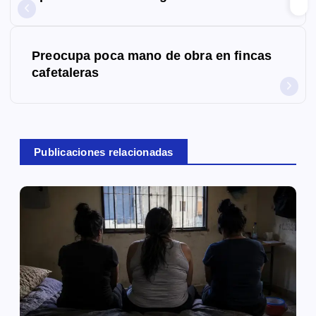
v
e
Preocupa poca mano de obra en fincas
g
cafetaleras
a
c
Publicaciones relacionadas
i
ó
n
d
e
e