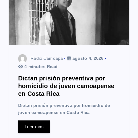
d
e
e
n
t
Radio Camoapa
agosto 4, 2026
r
4 minutes Read
a
Dictan prisión preventiva por
homicidio de joven camoapense
d
en Costa Rica
a
Dictan prisión preventiva por homicidio de
s
joven camoapense en Costa Rica
Leer más