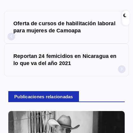
N
Oferta de cursos de habilitación laboral
a
para mujeres de Camoapa
v
e
Reportan 24 femicidios en Nicaragua en
g
lo que va del año 2021
a
c
Publicaciones relacionadas
i
ó
n