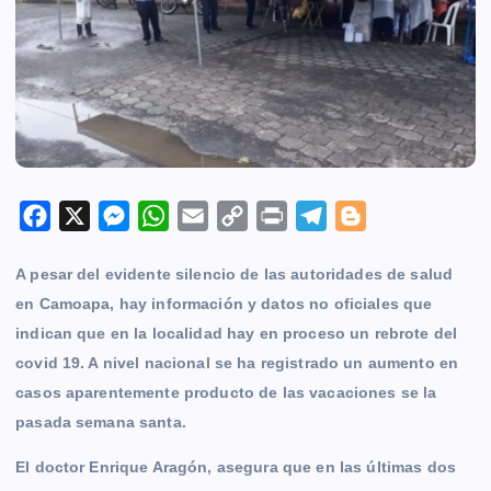
F
X
M
W
E
C
P
T
B
a
e
h
m
o
r
e
l
A pesar del evidente silencio de las autoridades de salud
c
s
a
a
p
i
l
o
en Camoapa, hay información y datos no oficiales que
e
s
t
i
y
n
e
g
indican que en la localidad hay en proceso un rebrote del
b
e
s
l
L
t
g
g
covid 19. A nivel nacional se ha registrado un aumento en
o
n
A
i
r
e
casos aparentemente producto de las vacaciones se la
o
g
p
n
a
r
pasada semana santa.
k
e
p
k
m
r
El doctor Enrique Aragón, asegura que en las últimas dos