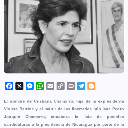
F
X
M
W
E
C
P
T
B
a
e
h
m
o
r
e
l
El nombre de Cristiana Chamorro, hija de la expresidenta
c
s
a
a
p
i
l
o
Violeta Barrios y el mártir de las libertades públicas Pedro
e
s
t
i
y
n
e
g
Joaquín Chamorro, encabeza la lista de posibles
b
e
s
l
L
t
g
g
candidaturas a la presidencia de Nicaragua por parte de la
o
n
A
i
r
e