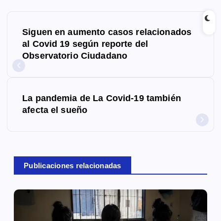
N
Siguen en aumento casos relacionados
a
al Covid 19 según reporte del
Observatorio Ciudadano
v
e
g
La pandemia de La Covid-19 también
afecta el sueño
a
c
i
Publicaciones relacionadas
ó
n
d