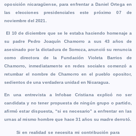
oposición nicaragüense, para enfrentar a Daniel Ortega en
o
g
p
n
a
r
las elecciones presidenciales este próximo 07 de
k
e
p
k
m
noviembre del 2021.
r
El 10 de diciembre que se le estaba haciendo homenaje a
su padre Pedro Joaquín Chamorro a sus 43 años de
asesinado por la dictadura de Somoza, anunció su renuncia
como directora de la Fundación Violeta Barrios de
Chamorro, inmediatamente en redes sociales comenzó a
retumbar el nombre de Chamorro en el pueblo opositor,
sedientos de una verdadera unidad en Nicaragua.
En una entrevista a Infobae Cristiana explicó no ser
candidata y no tener propuesta de ningún grupo o partido,
afirmó estar dispuesta, “si es necesario” a enfrentar en las
urnas al mismo hombre que hace 31 años su madre derrotó.
Si en realidad se necesita mi contribución para