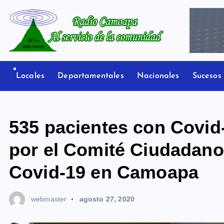
S
a
l
t
Radio Camoapa
a
r
Locales
Departamentales
Nacionales
Sucesos
a
l
c
535 pacientes con Covid
o
n
por el Comité Ciudadano
t
Covid-19 en Camoapa
e
n
i
webmaster
agosto 27, 2020
d
o