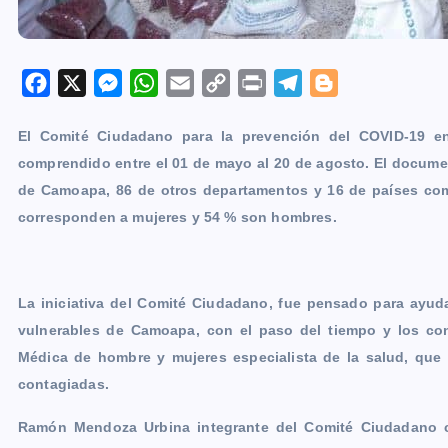
F
X
M
W
E
C
P
T
B
a
e
h
m
o
r
e
l
El Comité Ciudadano para la prevención del COVID-19 e
c
s
a
a
p
i
l
o
comprendido entre el 01 de mayo al 20 de agosto. El docume
e
s
t
i
y
n
e
g
de Camoapa, 86 de otros departamentos y 16 de países com
b
e
s
l
L
t
g
g
corresponden a mujeres y 54 % son hombres.
o
n
A
i
r
e
o
g
p
n
a
r
k
e
p
k
m
La iniciativa del Comité Ciudadano, fue pensado para ayud
r
vulnerables de Camoapa, con el paso del tiempo y los co
Médica de hombre y mujeres especialista de la salud, que
contagiadas.
Ramón Mendoza Urbina integrante del Comité Ciudadano cu