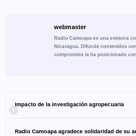
webmaster
Radio Camoapa es una emisora co
Nicaragua. Difunde contenidos con 
compromiso la ha posicionado como 
N
a
Impacto de la investigación agropecuaria
v
e
g
Radio Camoapa agradece solidaridad de su a