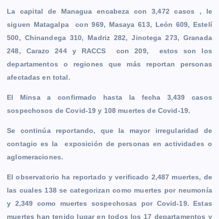
k
e
p
k
m
La capital de Managua encabeza con 3,472 casos , le
r
siguen Matagalpa con 969, Masaya 613, León 609, Estelí
500, Chinandega 310, Madriz 282, Jinotega 273, Granada
248, Carazo 244 y RACCS con 209, estos son los
departamentos o regiones que más reportan personas
afectadas en total.
El Minsa a confirmado hasta la fecha 3,439 casos
sospechosos de Covid-19 y 108 muertes de Covid-19.
Se continúa reportando, que la mayor irregularidad de
contagio es la exposición de personas en actividades o
aglomeraciones.
El observatorio ha reportado y verificado 2,487 muertes, de
las cuales 138 se categorizan como muertes por neumonía
y 2,349 como muertes sospechosas por Covid-19. Estas
muertes han tenido lugar en todos los 17 departamentos y