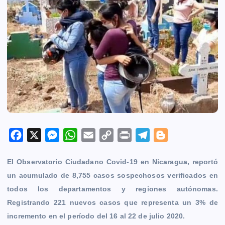
F
X
M
W
E
C
P
T
B
a
e
h
m
o
r
e
l
El Observatorio Ciudadano Covid-19 en Nicaragua, reportó
c
s
a
a
p
i
l
o
un acumulado de 8,755 casos sospechosos verificados en
e
s
t
i
y
n
e
g
todos los departamentos y regiones autónomas.
b
e
s
l
L
t
g
g
Registrando 221 nuevos casos que representa un 3% de
o
n
A
i
r
e
incremento en el período del 16 al 22 de julio 2020.
o
g
p
n
a
r