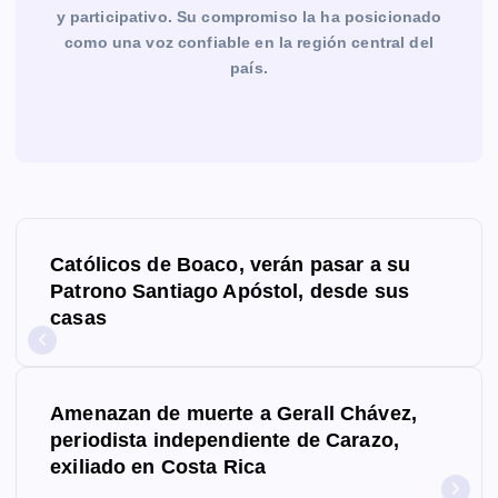
y participativo. Su compromiso la ha posicionado
como una voz confiable en la región central del
país.
N
Católicos de Boaco, verán pasar a su
a
Patrono Santiago Apóstol, desde sus
casas
v
e
g
Amenazan de muerte a Gerall Chávez,
periodista independiente de Carazo,
a
exiliado en Costa Rica