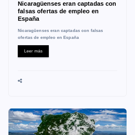
Nicaragüenses eran captadas con
a
falsas ofertas de empleo en
España
s
Nicaragüenses eran captadas con falsas
ofertas de empleo en España
Leer más