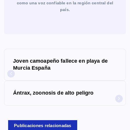
como una voz confiable en la región central del
país.
N
Joven camoapeño fallece en playa de
a
Murcia España
v
e
Ántrax, zoonosis de alto peligro
g
a
c
Publicaciones relacionadas