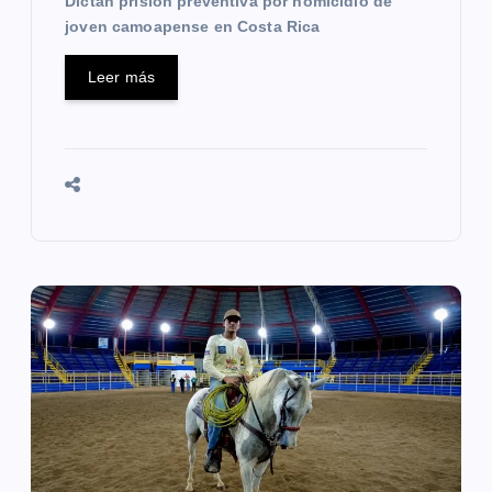
Dictan prisión preventiva por homicidio de
a
joven camoapense en Costa Rica
s
Leer más