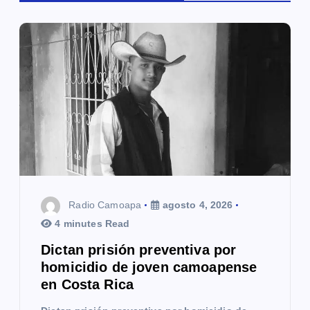
i
ó
n
d
e
e
n
t
Radio Camoapa
agosto 4, 2026
4 minutes Read
r
Dictan prisión preventiva por
a
homicidio de joven camoapense
en Costa Rica
d