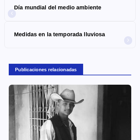
N
Día mundial del medio ambiente
a
v
Medidas en la temporada lluviosa
e
g
a
Publicaciones relacionadas
c
i
ó
n
d
e