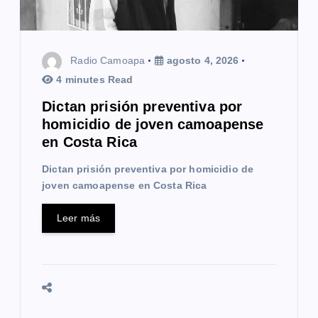
e
n
Radio Camoapa
agosto 4, 2026
t
4 minutes Read
r
Dictan prisión preventiva por
homicidio de joven camoapense
a
en Costa Rica
d
Dictan prisión preventiva por homicidio de
joven camoapense en Costa Rica
a
s
Leer más