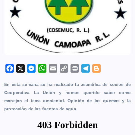
F
X
M
W
E
C
P
T
B
a
e
h
m
o
r
e
l
En esta semana se ha realizado la asamblea de socios de
c
s
a
a
p
i
l
o
Cooperativa La Unión y hemos querido saber como
e
s
t
i
y
n
e
g
manejan el tema ambiental. Opinión de las quemas y la
b
e
s
l
L
t
g
g
protección de las fuentes de agua.
o
n
A
i
r
e
o
g
p
n
a
r
k
e
p
k
m