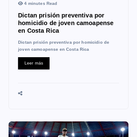
4 minutes Read
r
Dictan prisión preventiva por
a
homicidio de joven camoapense
en Costa Rica
d
Dictan prisión preventiva por homicidio de
a
joven camoapense en Costa Rica
s
Leer más