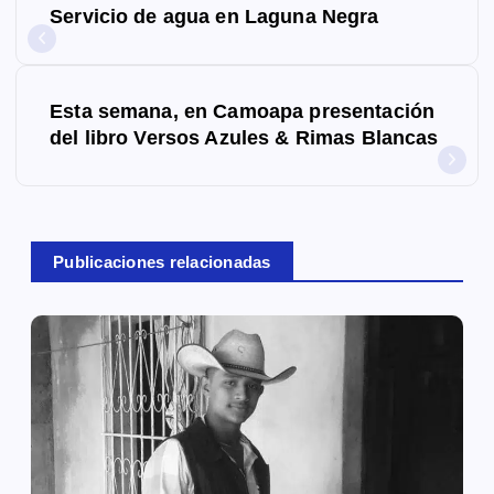
Servicio de agua en Laguna Negra
a
v
Esta semana, en Camoapa presentación
e
del libro Versos Azules & Rimas Blancas
g
a
c
Publicaciones relacionadas
i
ó
n
d
e