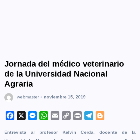
Jornada del médico veterinario
de la Universidad Nacional
Agraria
webmaster
noviembre 15, 2019
F
X
M
W
E
C
P
T
B
a
e
h
m
o
r
e
l
Entrevista al profesor Kelvin Cerda, docente de la
c
s
a
a
p
i
l
o