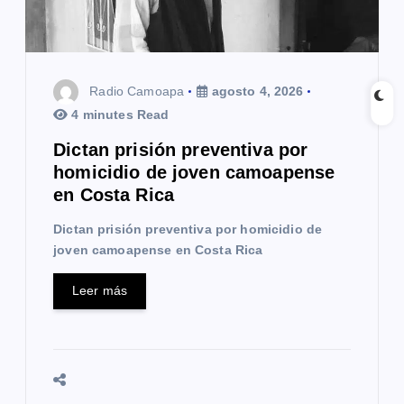
e
n
t
Radio Camoapa
agosto 4, 2026
4 minutes Read
r
Dictan prisión preventiva por
a
homicidio de joven camoapense
en Costa Rica
d
Dictan prisión preventiva por homicidio de
a
joven camoapense en Costa Rica
s
Leer más