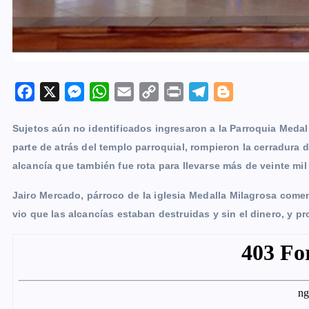
F
X
M
W
E
C
P
T
B
a
e
h
m
o
r
e
l
Sujetos aún no identificados ingresaron a la Parroquia Medal
c
s
a
a
p
i
l
o
parte de atrás del templo parroquial, rompieron la cerradura 
e
s
t
i
y
n
e
g
alcancía que también fue rota para llevarse más de veinte mi
b
e
s
l
L
t
g
g
o
n
A
i
r
e
Jairo Mercado, párroco de la iglesia Medalla Milagrosa comen
o
g
p
n
a
r
vio que las alcancías estaban destruidas y sin el dinero, y p
k
e
p
k
m
r