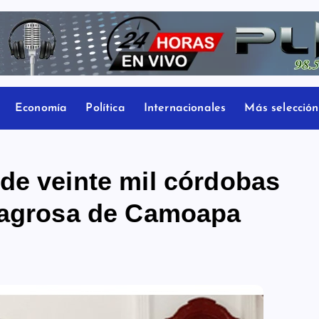
Economía
Política
Internacionales
Más selección
de veinte mil córdobas
ilagrosa de Camoapa