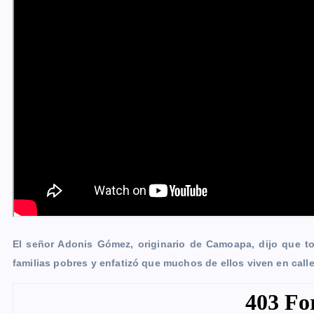
El señor Adonis Gómez, originario de Camoapa, dijo que tod
familias pobres y enfatizó que muchos de ellos viven en call