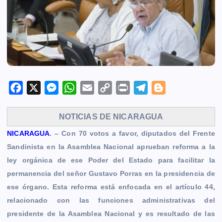
F
X
M
W
E
C
P
T
B
a
e
h
m
o
r
e
l
c
s
a
a
p
i
l
o
NOTICIAS DE NICARAGUA
e
s
t
i
y
n
e
g
NICARAGUA
. – Con 70 votos a favor, diputados del Frente
b
e
s
l
L
t
g
g
Sandinista en la Asamblea Nacional aprueban reforma a la
o
n
A
i
r
e
ley orgánica de ese Poder del Estado para facilitar la
o
g
p
n
a
r
permanencia del señor Gustavo Porras en la presidencia de
k
e
p
k
m
ese órgano. Esta reforma está enfocada en el artículo 44,
r
relacionado con las funciones administrativas del
presidente de la Asamblea Nacional y es resultado de las