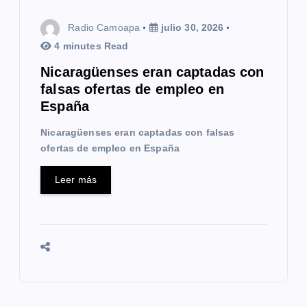
t
Radio Camoapa
julio 30, 2026
r
4 minutes Read
a
Nicaragüenses eran captadas con
falsas ofertas de empleo en
d
España
a
Nicaragüenses eran captadas con falsas
s
ofertas de empleo en España
Leer más