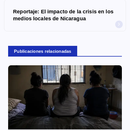
e
Reportaje: El impacto de la crisis en los
g
medios locales de Nicaragua
a
c
Publicaciones relacionadas
i
ó
n
d
e
e
n