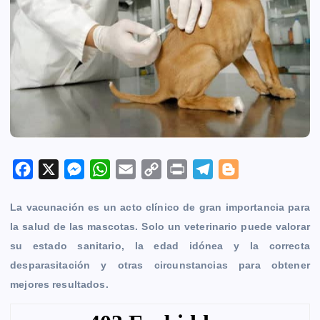
F
X
M
W
E
C
P
T
B
a
e
h
m
o
r
e
l
La vacunación es un acto clínico de gran importancia para
c
s
a
a
p
i
l
o
la salud de las mascotas. Solo un veterinario puede valorar
e
s
t
i
y
n
e
g
su estado sanitario, la edad idónea y la correcta
b
e
s
l
L
t
g
g
desparasitación y otras circunstancias para obtener
o
n
A
i
r
e
mejores resultados.
o
g
p
n
a
r
k
e
p
k
m