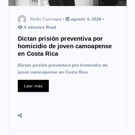
n
t
Radio Camoapa
agosto 4, 2026
4 minutes Read
r
Dictan prisión preventiva por
a
homicidio de joven camoapense
en Costa Rica
d
Dictan prisión preventiva por homicidio de
a
joven camoapense en Costa Rica
s
Leer más