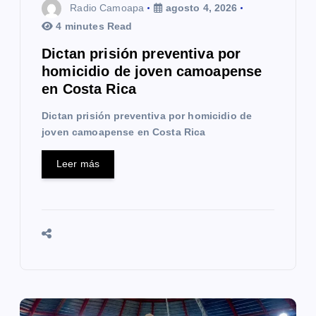
r
Radio Camoapa
agosto 4, 2026
a
4 minutes Read
Dictan prisión preventiva por
d
homicidio de joven camoapense
a
en Costa Rica
s
Dictan prisión preventiva por homicidio de
joven camoapense en Costa Rica
Leer más