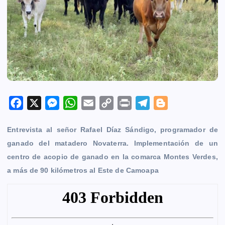
F
X
M
W
E
C
P
T
B
a
e
h
m
o
r
e
l
Entrevista al señor Rafael Díaz Sándigo, programador de
c
s
a
a
p
i
l
o
ganado del matadero Novaterra. Implementación de un
e
s
t
i
y
n
e
g
centro de acopio de ganado en la comarca Montes Verdes,
b
e
s
l
L
t
g
g
a más de 90 kilómetros al Este de Camoapa
o
n
A
i
r
e
o
g
p
n
a
r
k
e
p
k
m
r