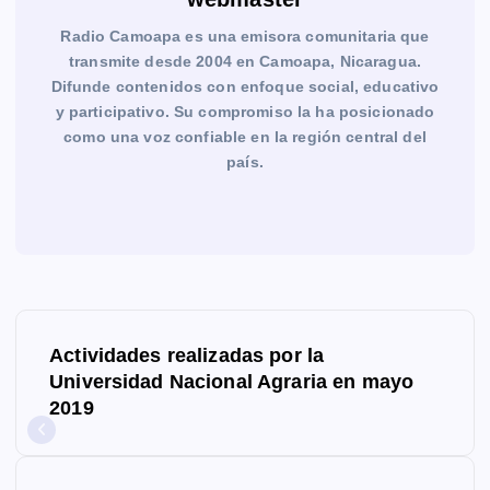
Radio Camoapa es una emisora comunitaria que
transmite desde 2004 en Camoapa, Nicaragua.
Difunde contenidos con enfoque social, educativo
y participativo. Su compromiso la ha posicionado
como una voz confiable en la región central del
país.
N
Actividades realizadas por la
a
Universidad Nacional Agraria en mayo
2019
v
e