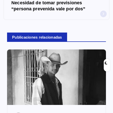
g
Necesidad de tomar previsiones
“persona prevenida vale por dos”
a
c
i
Publicaciones relacionadas
ó
n
d
e
e
n
t