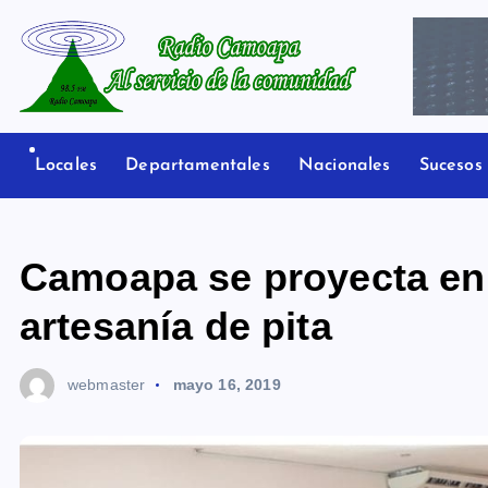
S
a
l
t
Radio Camoapa
a
r
Locales
Departamentales
Nacionales
Sucesos
a
l
c
Camoapa se proyecta en
o
n
artesanía de pita
t
e
webmaster
mayo 16, 2019
n
i
d
o