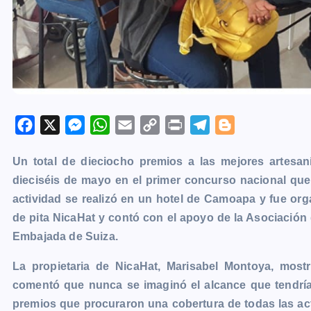
F
X
M
W
E
C
P
T
B
a
e
h
m
o
r
e
l
Un total de dieciocho premios a las mejores artesan
c
s
a
a
p
i
l
o
dieciséis de mayo en el primer concurso nacional que 
e
s
t
i
y
n
e
g
actividad se realizó en un hotel de Camoapa y fue or
b
e
s
l
L
t
g
g
de pita NicaHat y contó con el apoyo de la Asociació
o
n
A
i
r
e
Embajada de Suiza.
o
g
p
n
a
r
k
e
p
k
m
La propietaria de NicaHat, Marisabel Montoya, most
r
comentó que nunca se imaginó el alcance que tendría l
premios que procuraron una cobertura de todas las ac