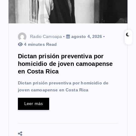
e
n
t
Radio Camoapa
agosto 4, 2026
r
4 minutes Read
a
Dictan prisión preventiva por
homicidio de joven camoapense
d
en Costa Rica
a
Dictan prisión preventiva por homicidio de
s
joven camoapense en Costa Rica
Leer más