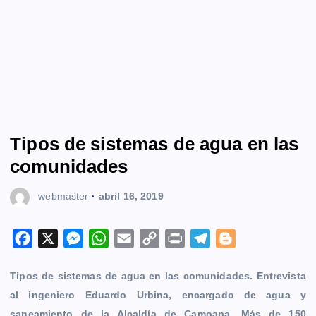
Tipos de sistemas de agua en las
comunidades
webmaster
abril 16, 2019
F
X
M
W
E
C
P
T
B
a
e
h
m
o
r
e
l
Tipos de sistemas de agua en las comunidades. Entrevista
c
s
a
a
p
i
l
o
al ingeniero Eduardo Urbina, encargado de agua y
e
s
t
i
y
n
e
g
saneamiento de la Alcaldía de Camoapa. Más de 150