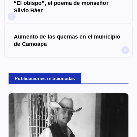
“El obispo”, el poema de monseñor
a
Silvio Báez
v
e
Aumento de las quemas en el municipio
g
de Camoapa
a
c
Publicaciones relacionadas
i
ó
n
d
e