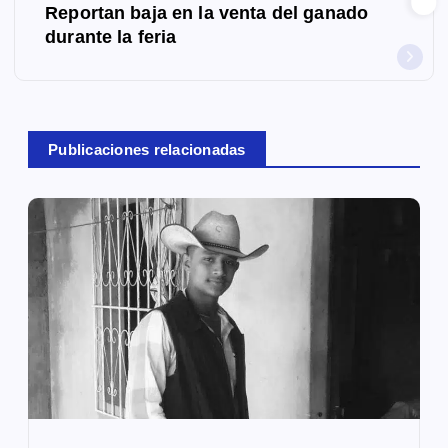
e
Reportan baja en la venta del ganado
g
durante la feria
a
c
Publicaciones relacionadas
i
ó
n
d
e
e
n
t