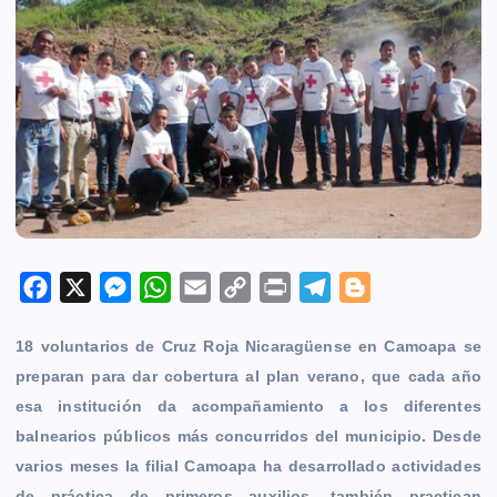
F
X
M
W
E
C
P
T
B
a
e
h
m
o
r
e
l
18 voluntarios de Cruz Roja Nicaragüense en Camoapa se
c
s
a
a
p
i
l
o
preparan para dar cobertura al plan verano, que cada año
e
s
t
i
y
n
e
g
esa institución da acompañamiento a los diferentes
b
e
s
l
L
t
g
g
balnearios públicos más concurridos del municipio. Desde
o
n
A
i
r
e
varios meses la filial Camoapa ha desarrollado actividades
o
g
p
n
a
r
de práctica de primeros auxilios, también practican