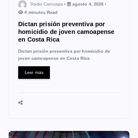
Radio Camoapa
agosto 4, 2026
r
4 minutes Read
a
Dictan prisión preventiva por
homicidio de joven camoapense
d
en Costa Rica
a
Dictan prisión preventiva por homicidio de
s
joven camoapense en Costa Rica
Leer más