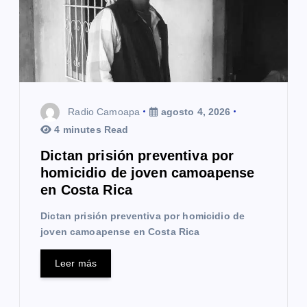
e
e
n
t
Radio Camoapa
agosto 4, 2026
r
4 minutes Read
a
Dictan prisión preventiva por
homicidio de joven camoapense
d
en Costa Rica
a
Dictan prisión preventiva por homicidio de
s
joven camoapense en Costa Rica
Leer más