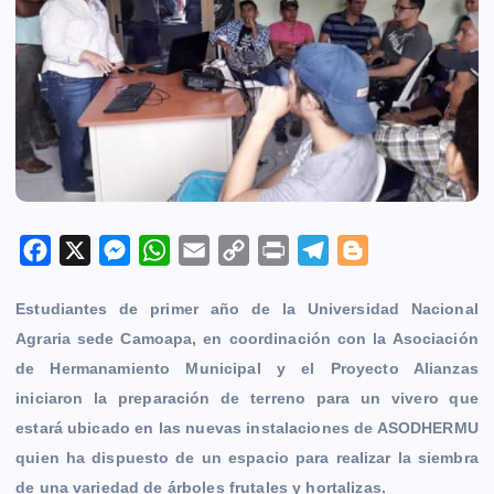
F
X
M
W
E
C
P
T
B
a
e
h
m
o
r
e
l
Estudiantes de primer año de la Universidad Nacional
c
s
a
a
p
i
l
o
Agraria sede Camoapa, en coordinación con la Asociación
e
s
t
i
y
n
e
g
de Hermanamiento Municipal y el Proyecto Alianzas
b
e
s
l
L
t
g
g
iniciaron la preparación de terreno para un vivero que
o
n
A
i
r
e
estará ubicado en las nuevas instalaciones de ASODHERMU
o
g
p
n
a
r
quien ha dispuesto de un espacio para realizar la siembra
k
e
p
k
m
de una variedad de árboles frutales y hortalizas.