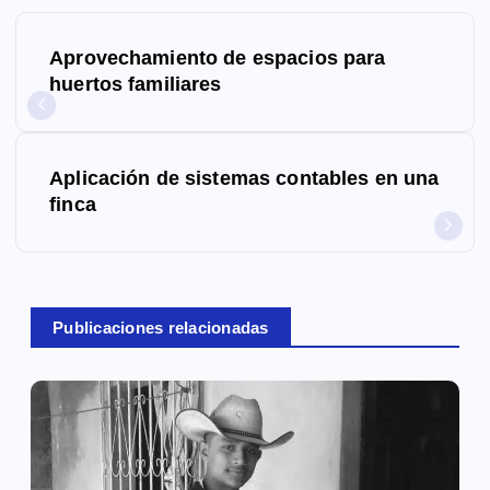
N
Aprovechamiento de espacios para
a
huertos familiares
v
e
Aplicación de sistemas contables en una
g
finca
a
c
Publicaciones relacionadas
i
ó
n
d