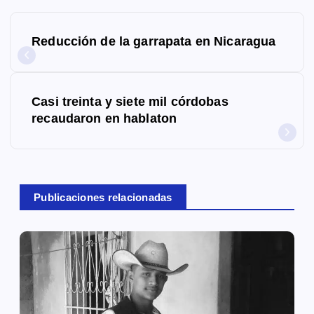
N
Reducción de la garrapata en Nicaragua
a
v
Casi treinta y siete mil córdobas
e
recaudaron en hablaton
g
a
c
Publicaciones relacionadas
i
ó
n
d