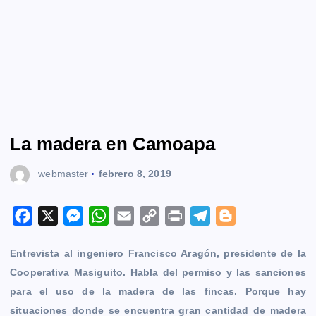
La madera en Camoapa
webmaster
febrero 8, 2019
F
X
M
W
E
C
P
T
B
a
e
h
m
o
r
e
l
Entrevista al ingeniero Francisco Aragón, presidente de la
c
s
a
a
p
i
l
o
Cooperativa Masiguito. Habla del permiso y las sanciones
e
s
t
i
y
n
e
g
para el uso de la madera de las fincas. Porque hay
b
e
s
l
L
t
g
g
situaciones donde se encuentra gran cantidad de madera
o
n
A
i
r
e