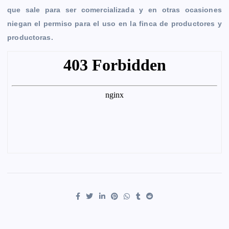
que sale para ser comercializada y en otras ocasiones
o
g
p
n
a
r
niegan el permiso para el uso en la finca de productores y
k
e
p
k
m
productoras.
r