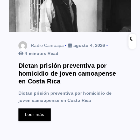
e
e
n
t
Radio Camoapa
agosto 4, 2026
4 minutes Read
r
Dictan prisión preventiva por
a
homicidio de joven camoapense
en Costa Rica
d
Dictan prisión preventiva por homicidio de
a
joven camoapense en Costa Rica
s
Leer más