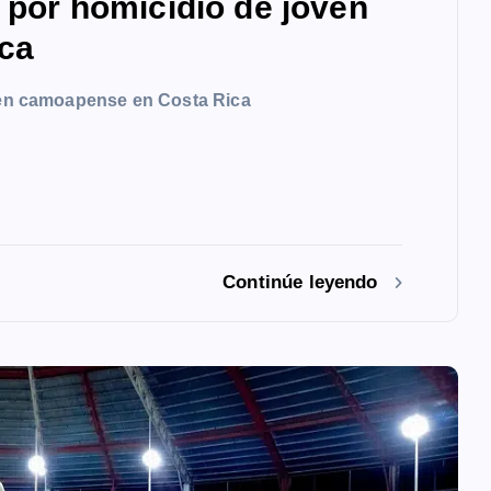
a por homicidio de joven
ca
oven camoapense en Costa Rica
Continúe leyendo