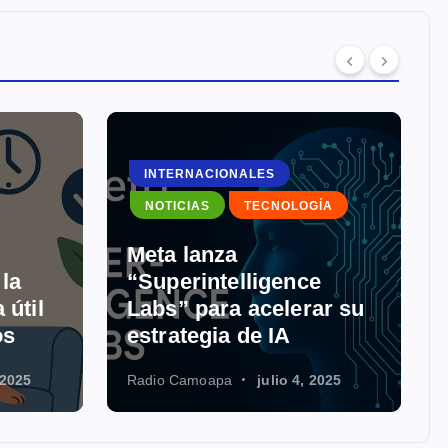
INTERNACIONALES
NOTICIAS
TECNOLOGÍA
Meta lanza
 la
“Superintelligence
 útil
Labs” para acelerar su
os
estrategia de IA
 2025
Radio Camoapa
julio 4, 2025