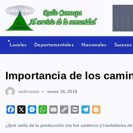
S
a
l
t
Radio Camoapa
a
r
Locales
Departamentales
Nacionales
Sucesos
a
l
c
Importancia de los cami
o
n
webmaster
enero 16, 2019
t
e
n
F
X
M
W
E
C
P
T
B
i
a
e
h
m
o
r
e
l
d
¿Qué sería de la producción sin los caminos y trasladarse de
c
s
a
a
p
i
l
o
o