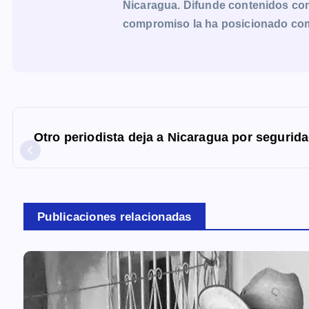
Nicaragua. Difunde contenidos con 
compromiso la ha posicionado como 
N
a
Otro periodista deja a Nicaragua por segurid
v
e
g
a
Publicaciones relacionadas
c
i
ó
n