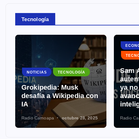
Tecnología
ECON
TECN
Sam A
NOTICIAS
TECNOLOGÍA
auten
Grokipedia: Musk
ya no
o
desafía a Wikipedia con
avanc
IA
inteli
Radio Camoapa
octubre 28, 2025
Radio C