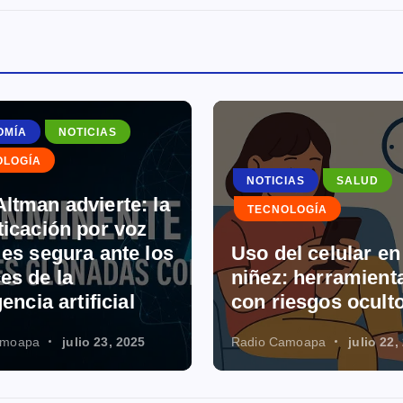
OMÍA
NOTICIAS
OLOGÍA
NOTICIAS
SALUD
ltman advierte: la
TECNOLOGÍA
ticación por voz
 es segura ante los
Uso del celular en
es de la
niñez: herramienta
gencia artificial
con riesgos ocult
amoapa
julio 23, 2025
Radio Camoapa
julio 22,